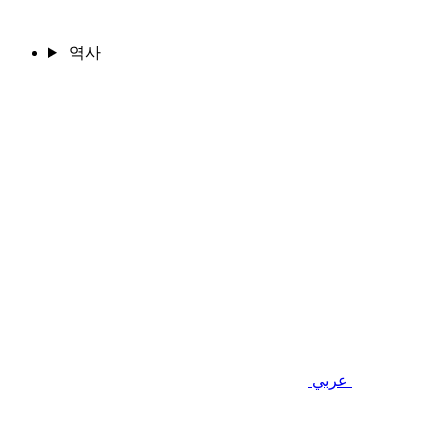
역사
عربي