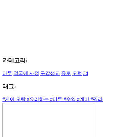
카테고리:
타투
얼굴에 사정
구강성교
유로
오럴
3d
태그:
#게이 오랄
#요리하는
#타투
#수염
#게이
#펠라